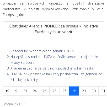
týkajúcej sa európskych univerzít je posilniť strategické
partnerstvá v oblasti vysokoškolského vzdelávania v celej
Európskej únii.
Čítať ďalej: Aliancia PIONEER sa pripája k iniciatíve
Európskych univerzít
Zasadnutie Akademického senátu UNIZA
Najlepší sa stretli na UNIZA vo finále vedomostnej súťaže
Mladý Európan
Akadémia Leonarda da Vinci – posledné voľné miesta
U3V UNIZA - pozvánka na Cesty poznávania... za geniom loci
Žilinskej univerzity
23
24
25
26
27
28
29
30
31
Strana 28 z 231