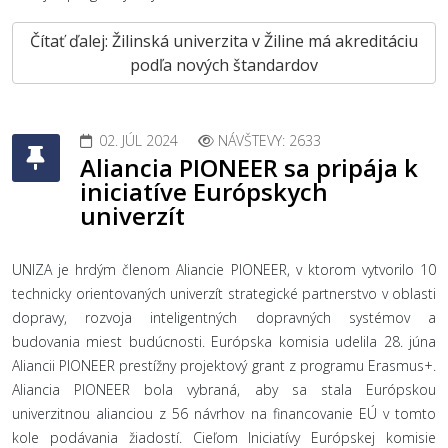
Čítať ďalej: Žilinská univerzita v Žiline má akreditáciu
podľa nových štandardov
02. JÚL 2024
NÁVŠTEVY: 2633
Aliancia PIONEER sa pripája k
iniciatíve Európskych
univerzít
UNIZA je hrdým členom Aliancie PIONEER, v ktorom vytvorilo 10
technicky orientovaných univerzít strategické partnerstvo v oblasti
dopravy, rozvoja inteligentných dopravných systémov a
budovania miest budúcnosti. Európska komisia udelila 28. júna
Aliancii PIONEER prestížny projektový grant z programu Erasmus+.
Aliancia PIONEER bola vybraná, aby sa stala Európskou
univerzitnou alianciou z 56 návrhov na financovanie EÚ v tomto
kole podávania žiadostí. Cieľom Iniciatívy Európskej komisie