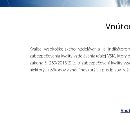
Vnútor
Kvalita vysokoškolského vzdelávania je indikáto
zabezpečovania kvality vzdelávania (ďalej VSK), ktor
zákona č. 269/2018 Z. z. o zabezpečovaní kvality v
niektorých zákonov v znení neskorších predpisov, reš
Vnút