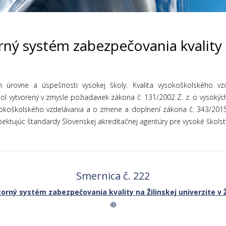
ný systém zabezpečovania kvality
rom úrovne a úspešnosti vysokej školy. Kvalita vysokoškolského 
ý bol vytvorený v zmysle požiadaviek zákona č. 131/2002 Z. z. o vysok
ysokoškolského vzdelávania a o zmene a doplnení zákona č. 343/201
pektujúc štandardy Slovenskej akreditačnej agentúry pre vysoké škol
Smernica č. 222
orný systém zabezpečovania kvality na Žilinskej univerzite v Ž