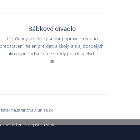
Bábkové divadlo
T12-členný umelecký súbor pripravuje mnoho
predstavení nielen pre deti a školy, ale aj dospelých,
ako napríklad večerné stredy pre dospelých.
/
katarina.taranova@uniza.sk
istili ten najlepší zážitok.