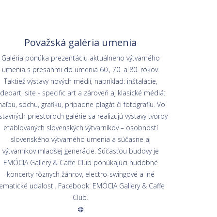
Považská galéria umenia
Galéria ponúka prezentáciu aktuálneho výtvarného
umenia s presahmi do umenia 60., 70. a 80. rokov.
Taktiež výstavy nových médií, napríklad: inštalácie,
ideoart, site - specific art a zároveň aj klasické médiá:
aľbu, sochu, grafiku, prípadne plagát či fotografiu. Vo
stavných priestoroch galérie sa realizujú výstavy tvorby
etablovaných slovenských výtvarníkov – osobností
slovenského výtvarného umenia a súčasne aj
výtvarníkov mladšej generácie. Súčasťou budovy je
EMÓCIA Gallery & Caffe Club ponúkajúci hudobné
koncerty rôznych žánrov, electro-swingové a iné
ematické udalosti. Facebook: EMÓCIA Gallery & Caffe
Club.