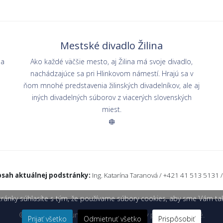
Mestské divadlo Žilina
na
Ako každé väčšie mesto, aj Žilina má svoje divadlo,
nachádzajúce sa pri Hlinkovom námestí. Hrajú sa v
ňom mnohé predstavenia žilinských divadelníkov, ale aj
iných divadelných súborov z viacerých slovenských
miest.
sah aktuálnej podstránky:
Ing. Katarína Taranová / +421 41 513 5131 
ánky súhlasíte s tým, že používame súbory cookies, aby sme Vám tak za
© 2026 Žilinská univerzita v Žiline. Všetky práva vyhradené.
Prijať všetko
Odmietnuť všetko
Prispôsobiť