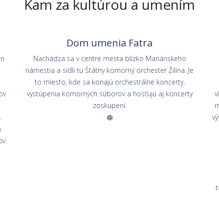
Kam za kultúrou a umením
Dom umenia Fatra
en
Nachádza sa v centre mesta blízko Mariánskeho
námestia a sídli tu Štátny komorný orchester Žilina. Je
to miesto, kde sa konajú orchestrálne koncerty,
ov
vystúpenia komorných súborov a hosťujú aj koncerty
v
zoskupení.
m
.
vý
a
ov.
t