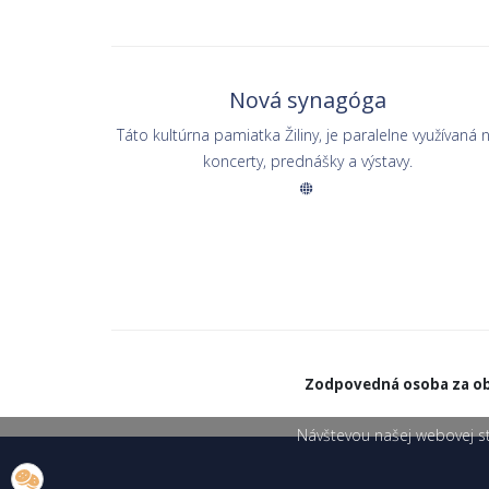
Nová synagóga
Táto kultúrna pamiatka Žiliny, je paralelne využívaná 
koncerty, prednášky a výstavy.
Zodpovedná osoba za ob
Návštevou našej webovej str