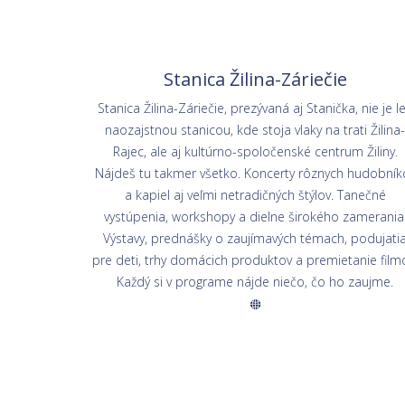
Stanica Žilina-Záriečie
Stanica Žilina-Záriečie, prezývaná aj Stanička, nie je l
naozajstnou stanicou, kde stoja vlaky na trati Žilina-
Rajec, ale aj kultúrno-spoločenské centrum Žiliny.
Nájdeš tu takmer všetko. Koncerty rôznych hudobník
a kapiel aj veľmi netradičných štýlov. Tanečné
vystúpenia, workshopy a dielne širokého zamerania
Výstavy, prednášky o zaujímavých témach, podujati
pre deti, trhy domácich produktov a premietanie film
Každý si v programe nájde niečo, čo ho zaujme.