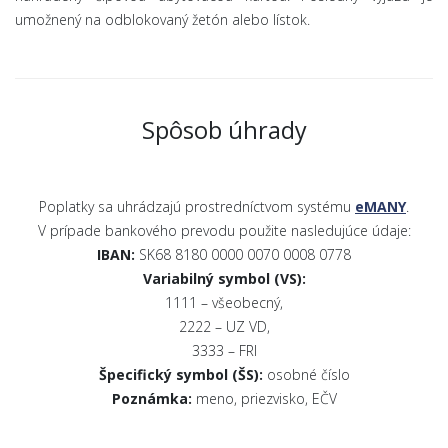
umožnený na odblokovaný žetón alebo lístok.
Spôsob úhrady
Poplatky sa uhrádzajú prostredníctvom systému
eMANY
.
V prípade bankového prevodu použite nasledujúce údaje:
IBAN:
SK68 8180 0000 0070 0008 0778
Variabilný symbol (VS):
1111 – všeobecný,
2222 – UZ VD,
3333 – FRI
Špecifický symbol (ŠS):
osobné číslo
Poznámka:
meno, priezvisko, EČV