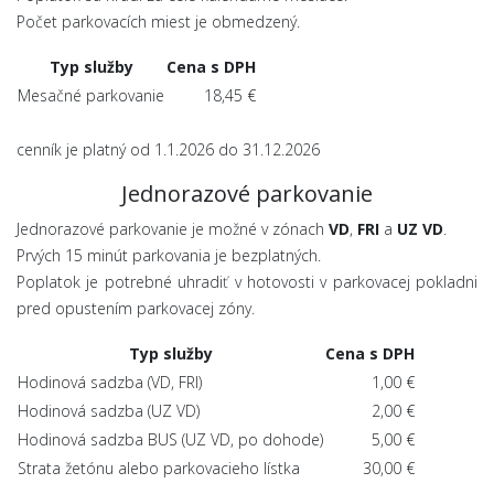
Počet parkovacích miest je obmedzený.
Typ služby
Cena s DPH
Mesačné parkovanie
18,45 €
cenník je platný od 1.1.2026 do 31.12.2026
Jednorazové parkovanie
Jednorazové parkovanie je možné v zónach
VD
,
FRI
a
UZ
VD
.
Prvých 15 minút parkovania je bezplatných.
Poplatok je potrebné uhradiť v hotovosti v parkovacej pokladni
pred opustením parkovacej zóny.
Typ služby
Cena s DPH
Hodinová sadzba (VD, FRI)
1,00 €
Hodinová sadzba (UZ VD)
2,00 €
Hodinová sadzba BUS (UZ VD, po dohode)
5,00 €
Strata žetónu alebo parkovacieho lístka
30,00 €