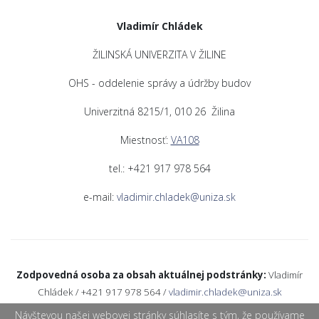
Vladimír Chládek
ŽILINSKÁ UNIVERZITA V ŽILINE
OHS - oddelenie správy a údržby budov
Univerzitná 8215/1, 010 26 Žilina
Miestnosť:
VA108
tel.: +421 917 978 564
e-mail:
vladimir.chladek@uniza.sk
Zodpovedná osoba za obsah aktuálnej podstránky:
Vladimír
Chládek / +421 917 978 564 /
vladimir.chladek@uniza.sk
Návštevou našej webovej stránky súhlasíte s tým, že používame