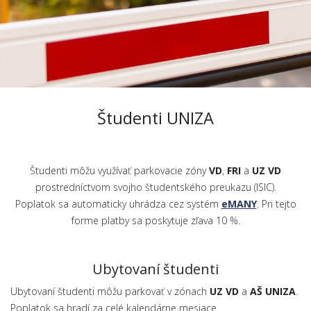
Študenti UNIZA
Študenti môžu využívať parkovacie zóny
VD
,
FRI
a
UZ VD
prostredníctvom svojho študentského preukazu (ISIC).
Poplatok sa automaticky uhrádza cez systém
eMANY
. Pri tejto
forme platby sa poskytuje zľava 10 %.
Ubytovaní študenti
Ubytovaní študenti môžu parkovať v zónach
UZ VD
a
AŠ UNIZA
.
Poplatok sa hradí za celé kalendárne mesiace.