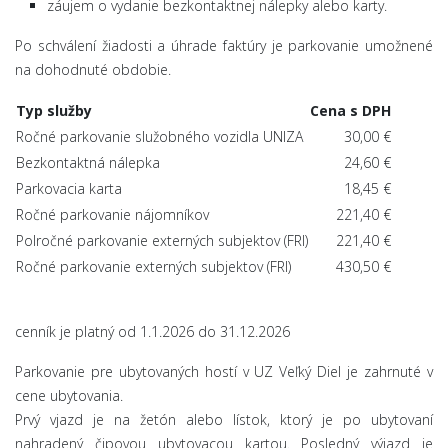
záujem o vydanie bezkontaktnej nálepky alebo karty.
Po schválení žiadosti a úhrade faktúry je parkovanie umožnené
na dohodnuté obdobie.
Typ služby
Cena s DPH
Ročné parkovanie služobného vozidla UNIZA
30,00 €
Bezkontaktná nálepka
24,60 €
Parkovacia karta
18,45 €
Ročné parkovanie nájomníkov
221,40 €
Polročné parkovanie externých subjektov (FRI)
221,40 €
Ročné parkovanie externých subjektov (FRI)
430,50 €
cenník je platný od 1.1.2026 do 31.12.2026
Parkovanie pre ubytovaných hostí v UZ Veľký Diel je zahrnuté v
cene ubytovania.
Prvý vjazd je na žetón alebo lístok, ktorý je po ubytovaní
nahradený čipovou ubytovacou kartou. Posledný výjazd je