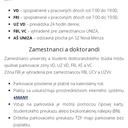
VD
– spoplatnené v pracovných dňoch od 7:00 do 19:00,
FRI
– spoplatnené v pracovných dňoch od 7:00 do 19:00,
UZ VD
– prevádzka 24 hodín denne,
FBI, VC
– vyhradené pre zamestnancov UNIZA,
AŠ UNIZA
– odstavná plocha pri SZ Nová Menza.
Zamestnanci a doktorandi
Zamestnanci univerzity a študenti doktorandského štúdia môžu
využívať parkovacie zóny VD, UZ VD, FRI, AŠ a VC.
Zóna FBI je vyhradená pre zamestnancov FBI, ÚCV a ÚZVV.
Parkovacie povolenie je platné na kalendárny rok.
Platby sa uskutočňujú prostredníctvom interného systému
eMANY
.
Vstup na parkoviská je možný pomocou čipovej karty,
študentského preukazu alebo bezkontaktnej nálepky (BN).
Držitelia parkovacieho preukazu ŤZP majú parkovanie bez
poplatku.