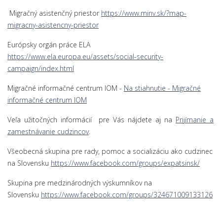
Migračný asistenčný priestor
https://www.minv.sk/?map-
migracny-asistencny-priestor
Európsky orgán práce ELA
https://www.ela.europa.eu/assets/social-security-
campaign/index.html
Migračné informačné centrum IOM -
Na stiahnutie - Migračné
informačné centrum IOM
Veľa užitočných informácií pre Vás nájdete aj na
Prijímanie a
zamestnávanie cudzincov
.
Všeobecná skupina pre rady, pomoc a socializáciu ako cudzinec
na Slovensku
https://www.facebook.com/groups/expatsinsk/
Skupina pre medzinárodných výskumníkov na
Slovensku
https://www.facebook.com/groups/324671009133126