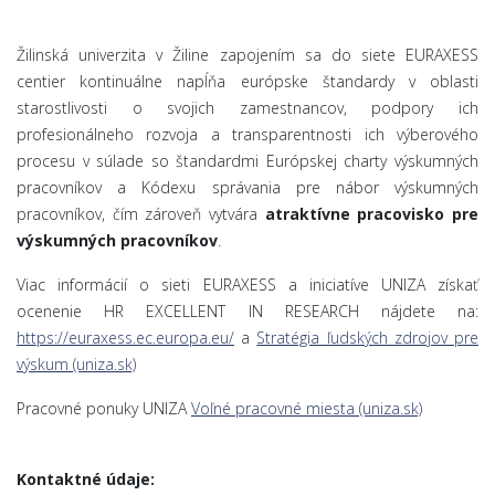
Žilinská univerzita v Žiline zapojením sa do siete EURAXESS
centier kontinuálne napĺňa európske štandardy v oblasti
starostlivosti o svojich zamestnancov, podpory ich
profesionálneho rozvoja a transparentnosti ich výberového
procesu v súlade so štandardmi Európskej charty výskumných
pracovníkov a Kódexu správania pre nábor výskumných
pracovníkov, čím zároveň vytvára
atraktívne pracovisko pre
výskumných pracovníkov
.
Viac informácií o sieti EURAXESS a iniciatíve UNIZA získať
ocenenie HR EXCELLENT IN RESEARCH nájdete na:
https://euraxess.ec.europa.eu/
a
Stratégia ľudských zdrojov pre
výskum (uniza.sk)
Pracovné ponuky UNIZA
Voľné pracovné miesta (uniza.sk)
Kontaktné údaje: