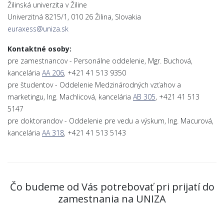
Žilinská univerzita v Žiline
Univerzitná 8215/1, 010 26 Žilina, Slovakia
euraxess@uniza.sk
Kontaktné osoby:
pre zamestnancov - Personálne oddelenie, Mgr. Buchová,
kancelária
AA 206
, +421 41 513 9350
pre študentov - Oddelenie Medzinárodných vzťahov a
marketingu, Ing. Machlicová, kancelária
AB 305
, +421 41 513
5147
pre doktorandov - Oddelenie pre vedu a výskum, Ing. Macurová,
kancelária
AA 318
, +421 41 513 5143
Čo budeme od Vás potrebovať pri prijatí do
zamestnania na UNIZA