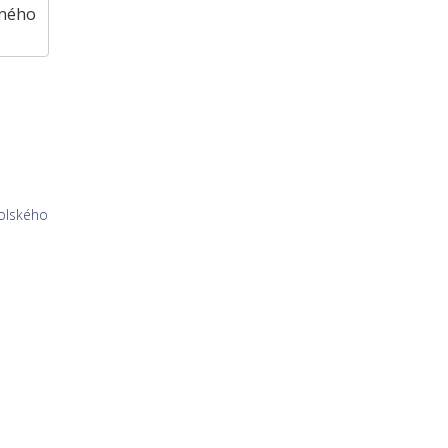
vného
olského