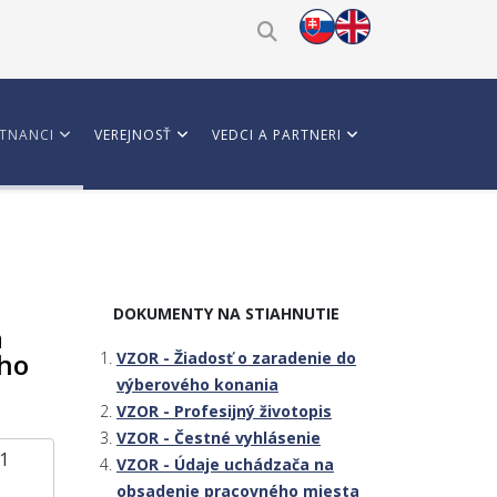
TNANCI
VEREJNOSŤ
VEDCI A PARTNERI
DOKUMENTY NA STIAHNUTIE
a
ého
VZOR - Žiadosť o zaradenie do
výberového konania
VZOR - Profesijný životopis
VZOR - Čestné vyhlásenie
 1
VZOR - Údaje uchádzača na
obsadenie pracovného miesta