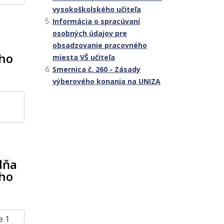
vysokoškolského učiteľa
Informácia o spracúvaní
osobných údajov pre
obsadzovanie pracovného
ého
miesta VŠ učiteľa
Smernica č. 260 - Zásady
výberového konania na UNIZA
dňa
ého
e 1