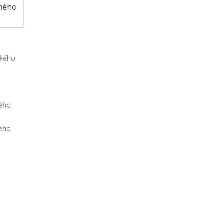
vného
ského
kého
kého