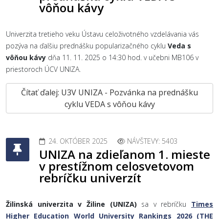
vôňou kávy
Univerzita tretieho veku Ústavu celoživotného vzdelávania vás
pozýva na ďalšiu prednášku popularizačného cyklu
Veda s
vôňou kávy
dňa 11. 11. 2025 o 14:30 hod. v učebni MB106 v
priestoroch ÚCV UNIZA.
Čítať ďalej: U3V UNIZA - Pozvánka na prednášku
cyklu VEDA s vôňou kávy
24. OKTÓBER 2025
NÁVŠTEVY: 5403
UNIZA na zdieľanom 1. mieste
v prestížnom celosvetovom
rebríčku univerzít
Žilinská univerzita v Žiline (UNIZA)
sa v rebríčku
Times
Higher Education World University Rankings 2026 (THE