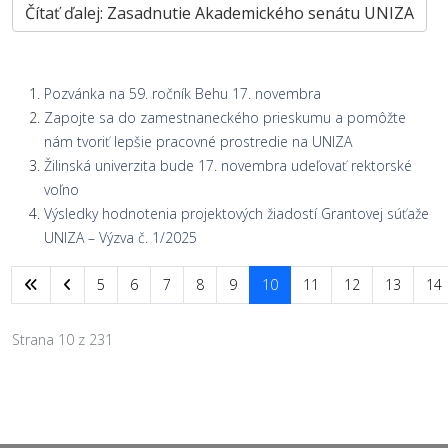
Čítať ďalej: Zasadnutie Akademického senátu UNIZA
Pozvánka na 59. ročník Behu 17. novembra
Zapojte sa do zamestnaneckého prieskumu a pomôžte
nám tvoriť lepšie pracovné prostredie na UNIZA
Žilinská univerzita bude 17. novembra udeľovať rektorské
voľno
Výsledky hodnotenia projektových žiadostí Grantovej súťaže
UNIZA – Výzva č. 1/2025
5
6
7
8
9
10
11
12
13
14
Strana 10 z 231