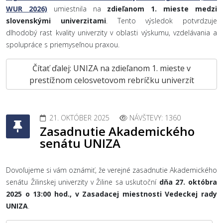
WUR 2026)
umiestnila na
zdieľanom 1. mieste medzi
slovenskými univerzitami
. Tento výsledok potvrdzuje
dlhodobý rast kvality univerzity v oblasti výskumu, vzdelávania a
spolupráce s priemyseľnou praxou.
Čítať ďalej: UNIZA na zdieľanom 1. mieste v
prestížnom celosvetovom rebríčku univerzít
21. OKTÓBER 2025
NÁVŠTEVY: 1360
Zasadnutie Akademického
senátu UNIZA
Dovoľujeme si vám oznámiť, že verejné zasadnutie Akademického
senátu Žilinskej univerzity v Žiline sa uskutoční
dňa 27. októbra
2025 o 13:00 hod., v Zasadacej miestnosti Vedeckej rady
UNIZA
.