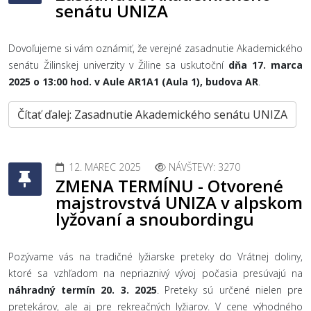
senátu UNIZA
Dovoľujeme si vám oznámiť, že verejné zasadnutie Akademického
senátu Žilinskej univerzity v Žiline sa uskutoční
dňa 17. marca
2025 o 13:00 hod. v Aule AR1A1 (Aula 1), budova AR
.
Čítať ďalej: Zasadnutie Akademického senátu UNIZA
12. MAREC 2025
NÁVŠTEVY: 3270
ZMENA TERMÍNU - Otvorené
majstrovstvá UNIZA v alpskom
lyžovaní a snoubordingu
Pozývame vás na tradičné lyžiarske preteky do Vrátnej doliny,
ktoré sa vzhľadom na nepriaznivý vývoj počasia presúvajú na
náhradný termín 20. 3. 2025
. Preteky sú určené nielen pre
pretekárov, ale aj pre rekreačných lyžiarov. V cene výhodného