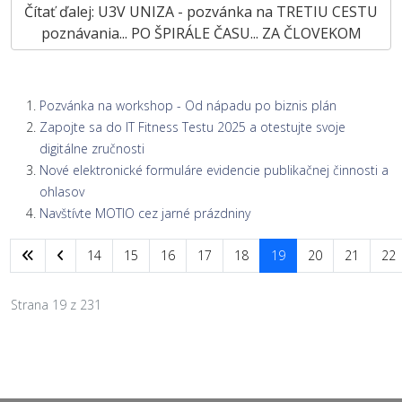
Čítať ďalej: U3V UNIZA - pozvánka na TRETIU CESTU
poznávania... PO ŠPIRÁLE ČASU... ZA ČLOVEKOM
Pozvánka na workshop - Od nápadu po biznis plán
Zapojte sa do IT Fitness Testu 2025 a otestujte svoje
digitálne zručnosti
Nové elektronické formuláre evidencie publikačnej činnosti a
ohlasov
Navštívte MOTIO cez jarné prázdniny
14
15
16
17
18
19
20
21
22
Strana 19 z 231