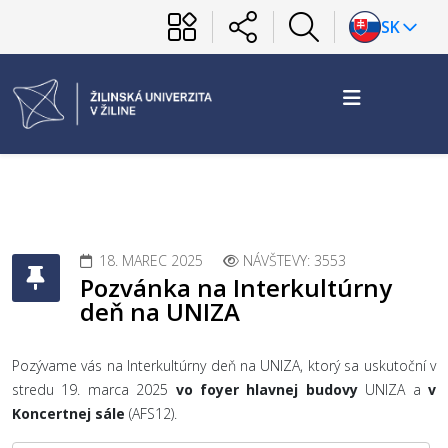
SK
18. MAREC 2025
NÁVŠTEVY: 3553
Pozvánka na Interkultúrny
deň na UNIZA
Pozývame vás na Interkultúrny deň na UNIZA, ktorý sa uskutoční v
stredu 19. marca 2025
vo foyer hlavnej budovy
UNIZA a
v
Koncertnej sále
(AFS12).