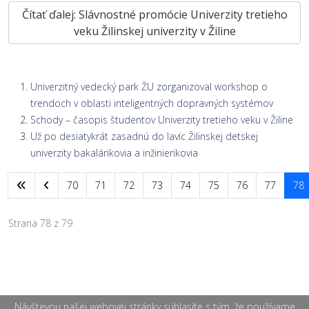
Čítať ďalej: Slávnostné promócie Univerzity tretieho
veku Žilinskej univerzity v Žiline
Univerzitný vedecký park ŽU zorganizoval workshop o
trendoch v oblasti inteligentných dopravných systémov
Schody – časopis študentov Univerzity tretieho veku v Žiline
Už po desiatykrát zasadnú do lavíc Žilinskej detskej
univerzity bakalárikovia a inžinierikovia
70
71
72
73
74
75
76
77
78
Strana 78 z 79
Návštevou našej webovej stránky súhlasíte s tým, že používame