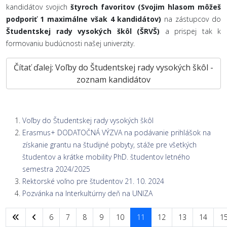
kandidátov svojich
štyroch favoritov (Svojim hlasom môžeš
podporiť 1 maximálne však 4 kandidátov)
na zástupcov do
Študentskej rady vysokých škôl (ŠRVŠ)
a prispej tak k
formovaniu budúcnosti našej univerzity.
Čítať ďalej: Voľby do Študentskej rady vysokých škôl -
zoznam kandidátov
Voľby do Študentskej rady vysokých škôl
Erasmus+ DODATOČNÁ VÝZVA na podávanie prihlášok na
získanie grantu na študijné pobyty, stáže pre všetkých
študentov a krátke mobility PhD. študentov letného
semestra 2024/2025
Rektorské voľno pre študentov 21. 10. 2024
Pozvánka na Interkultúrny deň na UNIZA
6
7
8
9
10
11
12
13
14
1