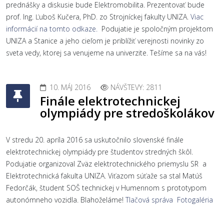
prednášky a diskusie bude Elektromobilita. Prezentovať bude
prof. Ing. Ľuboš Kučera, PhD. zo Strojníckej fakulty UNIZA.
Viac
informácií na tomto odkaze.
Podujatie je spoločným projektom
UNIZA a Stanice a jeho cieľom je priblížiť verejnosti novinky zo
sveta vedy, ktorej sa venujeme na univerzite. Tešíme sa na vás!
10. MÁJ 2016
NÁVŠTEVY: 2811
Finále elektrotechnickej
olympiády pre stredoškolákov
V stredu 20. apríla 2016 sa uskutočnilo slovenské finále
elektrotechnickej olympiády pre študentov stredných škôl.
Podujatie organizoval Zväz elektrotechnického priemyslu SR a
Elektrotechnická fakulta UNIZA. Viťazom súťaže sa stal Matúš
Fedorčák, študent SOŠ technickej v Humennom s prototypom
autonómneho vozidla. Blahoželáme!
Tlačová správa
Fotogaléria