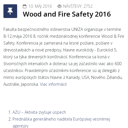
10. MÁJ 2016
NÁVŠTEVY: 2752
Wood and Fire Safety 2016
Fakulta bezpečnostného inžinierstva UNIZA organizuje v termíne
8-12.mája 2016 8. ročník medzinárodnej konferencie Wood & Fire
Safety. Konferencia je zameraná na lesné požiare, požiare v
drevostavbách a nové predpisy, hlavne eurokódy - Eurokód 5,
ktorý sa týka drevených konštrukcií. Konferencia sa koná v
štvorročných intervaloch a doteraz sa jej zúčastnilo viac ako 600
účastníkov. Pravidelnými účastníkmi konferencie sú aj delegáti z
mimo európskych štátov hlavne z Kanady, USA, Nového Zélandu,
Austrálie, Japonska.
Viac informácií
AZU – Aktivita zvyšuje úspech
Prednáška generálneho riaditeľa Európskej vesmírnej
agentúry