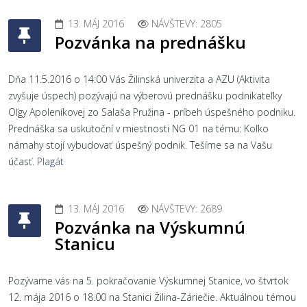
13. MÁJ 2016
NÁVŠTEVY: 2805
Pozvánka na prednášku
Dňa 11.5.2016 o 14:00 Vás Žilinská univerzita a AZU (Aktivita
zvyšuje úspech) pozývajú na výberovú prednášku podnikateľky
Oľgy Apoleníkovej zo Salaša Pružina - príbeh úspešného podniku.
Prednáška sa uskutoční v miestnosti NG 01 na tému: Koľko
námahy stojí vybudovať úspešný podnik. Tešíme sa na Vašu
účasť.
Plagát
13. MÁJ 2016
NÁVŠTEVY: 2689
Pozvánka na Výskumnú
Stanicu
Pozývame vás na 5. pokračovanie Výskumnej Stanice, vo štvrtok
12. mája 2016 o 18.00 na Stanici Žilina-Záriečie. Aktuálnou témou