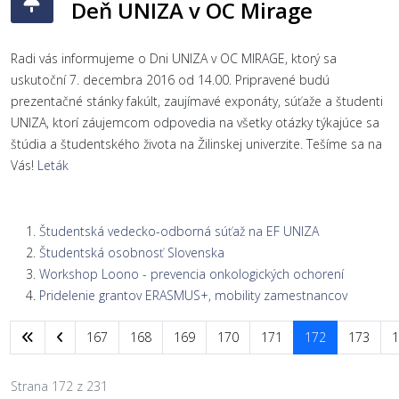
Deň UNIZA v OC Mirage
Radi vás informujeme o Dni UNIZA v OC MIRAGE, ktorý sa
uskutoční 7. decembra 2016 od 14.00. Pripravené budú
prezentačné stánky fakúlt, zaujímavé exponáty, súťaže a študenti
UNIZA, ktorí záujemcom odpovedia na všetky otázky týkajúce sa
štúdia a študentského života na Žilinskej univerzite. Tešíme sa na
Vás!
Leták
Študentská vedecko-odborná súťaž na EF UNIZA
Študentská osobnosť Slovenska
Workshop Loono - prevencia onkologických ochorení
Pridelenie grantov ERASMUS+, mobility zamestnancov
167
168
169
170
171
172
173
1
Strana 172 z 231