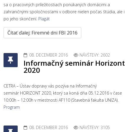
sa o pracovných príležitostiach ponúkaných domácimi a
zahraničnými spoločnosťami v odbore nielen počas štúdia, ale i
po jeho skončení.
Plagát
Čítať ďalej: Firemné dni FBI 2016
08. DECEMBER 2016
NÁVŠTEVY: 2602
Informačný seminár Horizont
2020
CETRA – Ústav dopravy vás pozýva na Informačný
seminár HORIZONT 2020, ktorý sa koná dňa 05.12.2016 v čase
10:00h – 12:00h v miestnosti AF110 (Stavebná fakulta UNIZA).
Program
08. DECEMBER 2016
NÁVŠTEVY: 3105