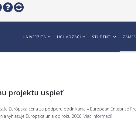
UNIVERZITA
UCHÁDZAČI
ŠTUDENTI
ZAMES
mu projektu uspieť
ťaže Európska cena za podporu podnikania – European Enteprise Prom
nia vyhlasuje Európska únia od roku 2006.
Viac informácií