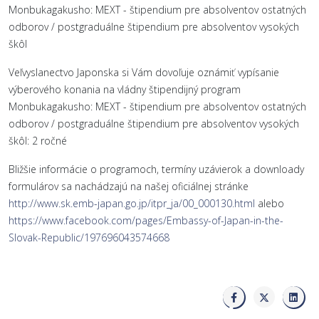
Monbukagakusho: MEXT - štipendium pre absolventov ostatných
odborov / postgraduálne štipendium pre absolventov vysokých
škôl
Veľvyslanectvo Japonska si Vám dovoľuje oznámiť vypísanie
výberového konania na vládny štipendijný program
Monbukagakusho: MEXT - štipendium pre absolventov ostatných
odborov / postgraduálne štipendium pre absolventov vysokých
škôl: 2 ročné
Bližšie informácie o programoch, termíny uzávierok a downloady
formulárov sa nachádzajú na našej oficiálnej stránke
http://www.sk.emb-japan.go.jp/itpr_ja/00_000130.html
alebo
https://www.facebook.com/pages/Embassy-of-Japan-in-the-
Slovak-Republic/197696043574668