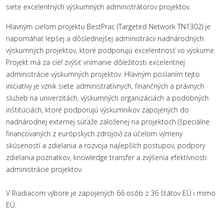
siete excelentných výskumných administrátorov projektov.
Hlavným cieľom projektu BestPrac (Targeted Network TN1302) je
napomáhať lepšej a dôslednejšej administrácii nadnárodných
výskumných projektov, ktoré podporujú excelentnosť vo výskume.
Projekt má za cieľ zvýšiť vnímanie dôležitosti excelentnej
administrácie výskumných projektov. Hlavným poslaním tejto
iniciatívy je vznik siete administratívnych, finančných a právnych
služieb na univerzitách, výskumných organizáciách a podobných
inštitúciách, ktoré podporujú výskumníkov zapojených do
nadnárodnej externej súťaže založenej na projektoch (špeciálne
financovaných z európskych zdrojov) za účelom výmeny
skúseností a zdielania a rozvoja najlepších postupov, podpory
zdielania poznatkov, knowledge transfer a zvýšenia efektívnosti
administrácie projektov.
V Riadiacom výbore je zapojených 66 osôb z 36 štátov EÚ i mimo
EÚ.