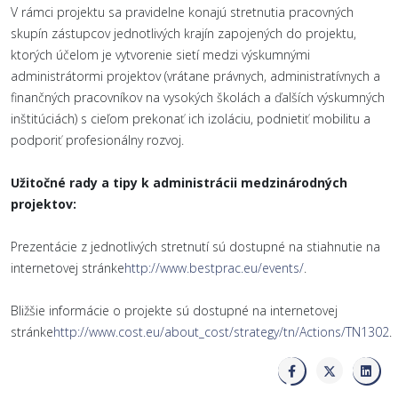
V rámci projektu sa pravidelne konajú stretnutia pracovných
skupín zástupcov jednotlivých krajín zapojených do projektu,
ktorých účelom je vytvorenie sietí medzi výskumnými
administrátormi projektov (vrátane právnych, administratívnych a
finančných pracovníkov na vysokých školách a ďalších výskumných
inštitúciách) s cieľom prekonať ich izoláciu, podnietiť mobilitu a
podporiť profesionálny rozvoj.
Užitočné rady a tipy k administrácii medzinárodných
projektov:
Prezentácie z jednotlivých stretnutí sú dostupné na stiahnutie na
internetovej stránke
http://www.bestprac.eu/events/
.
Bližšie informácie o projekte sú dostupné na internetovej
stránke
http://www.cost.eu/about_cost/strategy/tn/Actions/TN1302
.