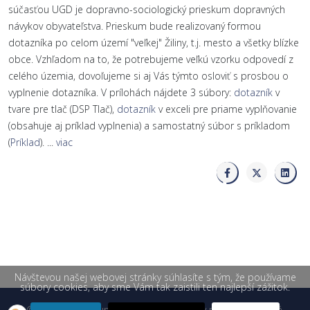
súčasťou UGD je dopravno-sociologický prieskum dopravných
návykov obyvateľstva. Prieskum bude realizovaný formou
dotazníka po celom území "veľkej" Žiliny, t.j. mesto a všetky blízke
obce. Vzhľadom na to, že potrebujeme veľkú vzorku odpovedí z
celého územia, dovoľujeme si aj Vás týmto osloviť s prosbou o
vyplnenie dotazníka. V prílohách nájdete 3 súbory:
dotazník
v
tvare pre tlač (DSP Tlač),
dotazník
v exceli pre priame vyplňovanie
(obsahuje aj príklad vyplnenia) a samostatný súbor s príkladom
(
Príklad
). ...
viac
Návštevou našej webovej stránky súhlasíte s tým, že používame
súbory cookies, aby sme Vám tak zaistili ten najlepší zážitok.
© 2026 Žilinská univerzita v Žiline. Všetky práva vyhradené.