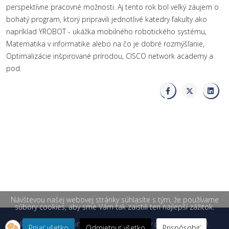
perspektívne pracovné možnosti. Aj tento rok bol veľký záujem o
bohatý program, ktorý pripravili jednotlivé katedry fakulty ako
napríklad YROBOT - ukážka mobilného robotického systému,
Matematika v informatike alebo na čo je dobré rozmýšľanie,
Optimalizácie inšpirované prírodou, CISCO network academy a
pod.
Návštevou našej webovej stránky súhlasíte s tým, že používame
súbory cookies, aby sme Vám tak zaistili ten najlepší zážitok.
© 2026 Žilinská univerzita v Žiline. Všetky práva vyhradené.
Prijať všetko
Odmietnuť všetko
Prispôsobiť