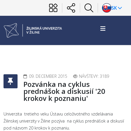
SK
09. DECEMBER 2015
NÁVŠTEVY: 3189
Pozvánka na cyklus
prednášok a diskusií '20
krokov k poznaniu'
Univerzita tretieho veku Ústavu celoživotného vzdelávania
Žilinskej univerzity v Žiline pozýva na cyklus prednášok a diskusií
pod názvom 20 krokov k poznaniu.