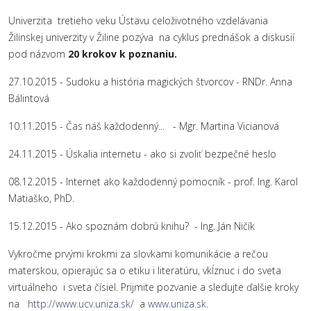
Univerzita tretieho veku Ústavu celoživotného vzdelávania
Žilinskej univerzity v Žiline pozýva na cyklus prednášok a diskusií
pod názvom
20 krokov k poznaniu.
27.10.2015 - Sudoku a história magických štvorcov - RNDr. Anna
Bálintová
10.11.2015 - Čas náš každodenný... - Mgr. Martina Vicianová
24.11.2015 - Úskalia internetu - ako si zvoliť bezpečné heslo
08.12.2015 - Internet ako každodenný pomocník - prof. Ing. Karol
Matiaško, PhD.
15.12.2015 - Ako spoznám dobrú knihu? - Ing. Ján Ničík
Vykročme prvými krokmi za slovkami komunikácie a rečou
materskou, opierajúc sa o etiku i literatúru, vkĺznuc i do sveta
virtuálneho i sveta čísiel. Prijmite pozvanie a sledujte ďalšie kroky
na
http://www.ucv.uniza.sk/
a
www.uniza.sk
.