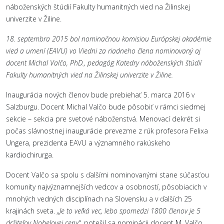
náboženských štúdií Fakulty humanitných vied na Žilinskej
univerzite v Žiline.
18. septembra 2015 bol nominačnou komisiou Európskej akadémie
vied a umení (EAVU) vo Viedni za riadneho člena nominovaný aj
docent Michal Valčo, PhD., pedagóg Katedry náboženských štúdií
Fakulty humanitných vied na Žilinskej univerzite v Žiline.
Inaugurácia nových členov bude prebiehať 5. marca 2016 v
Salzburgu. Docent Michal Valčo bude pôsobiť v rámci siedmej
sekcie – sekcia pre svetové náboženstvá. Menovací dekrét si
počas slávnostnej inaugurácie prevezme z rúk profesora Felixa
Ungera, prezidenta EAVU a významného rakúskeho
kardiochirurga.
Docent Valčo sa spolu s ďalšími nominovanými stane súčasťou
komunity najvýznamnejších vedcov a osobností, pôsobiacich v
mnohých vedných disciplínach na Slovensku a v ďalších 25
krajinách sveta.
„Je to veľká vec, lebo spomedzi 1800 členov je 5
držiteľov Nobelovej ceny“
, potešil sa nominácii docent M. Valčo.