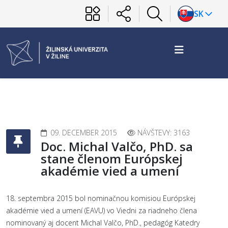
SK
09. DECEMBER 2015
NÁVŠTEVY: 3163
Doc. Michal Valčo, PhD. sa
stane členom Európskej
akadémie vied a umení
18. septembra 2015 bol nominačnou komisiou Európskej
akadémie vied a umení (EAVU) vo Viedni za riadneho člena
nominovaný aj docent Michal Valčo, PhD., pedagóg Katedry