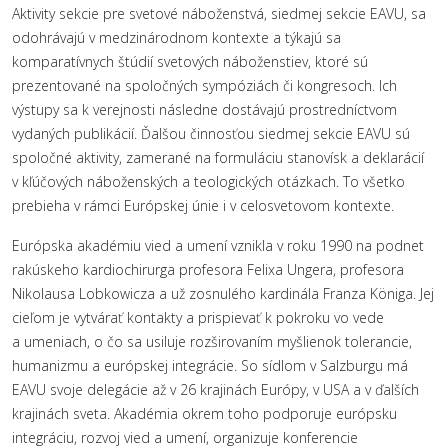
Aktivity sekcie pre svetové náboženstvá, siedmej sekcie EAVU, sa
odohrávajú v medzinárodnom kontexte a týkajú sa
komparatívnych štúdií svetových náboženstiev, ktoré sú
prezentované na spoločných sympóziách či kongresoch. Ich
výstupy sa k verejnosti následne dostávajú prostredníctvom
vydaných publikácií. Ďalšou činnosťou siedmej sekcie EAVU sú
spoločné aktivity, zamerané na formuláciu stanovísk a deklarácií
v kľúčových náboženských a teologických otázkach. To všetko
prebieha v rámci Európskej únie i v celosvetovom kontexte.
Európska akadémiu vied a umení vznikla v roku 1990 na podnet
rakúskeho kardiochirurga profesora Felixa Ungera, profesora
Nikolausa Lobkowicza a už zosnulého kardinála Franza Königa. Jej
cieľom je vytvárať kontakty a prispievať k pokroku vo vede
a umeniach, o čo sa usiluje rozširovaním myšlienok tolerancie,
humanizmu a európskej integrácie. So sídlom v Salzburgu má
EAVU svoje delegácie až v 26 krajinách Európy, v USA a v ďalších
krajinách sveta. Akadémia okrem toho podporuje európsku
integráciu, rozvoj vied a umení, organizuje konferencie