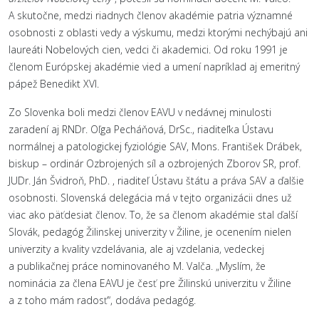
A skutočne, medzi riadnych členov akadémie patria významné
osobnosti z oblasti vedy a výskumu, medzi ktorými nechýbajú ani
laureáti Nobelových cien, vedci či akademici. Od roku 1991 je
členom Európskej akadémie vied a umení napríklad aj emeritný
pápež Benedikt XVI.
Zo Slovenka boli medzi členov EAVU v nedávnej minulosti
zaradení aj RNDr. Oľga Pecháňová, DrSc., riaditeľka Ústavu
normálnej a patologickej fyziológie SAV, Mons. František Drábek,
biskup – ordinár Ozbrojených síl a ozbrojených Zborov SR, prof.
JUDr. Ján Švidroň, PhD. , riaditeľ Ústavu štátu a práva SAV a ďalšie
osobnosti. Slovenská delegácia má v tejto organizácii dnes už
viac ako päťdesiat členov. To, že sa členom akadémie stal ďalší
Slovák, pedagóg Žilinskej univerzity v Žiline, je ocenením nielen
univerzity a kvality vzdelávania, ale aj vzdelania, vedeckej
a publikačnej práce nominovaného M. Valča. „Myslím, že
nominácia za člena EAVU je česť pre Žilinskú univerzitu v Žiline
a z toho mám radosť“, dodáva pedagóg.