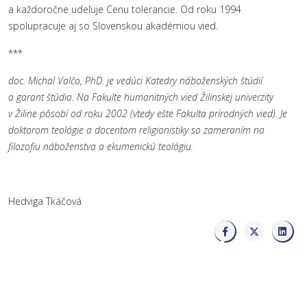
a každoročne udeľuje Cenu tolerancie. Od roku 1994
spolupracuje aj so Slovenskou akadémiou vied.
***
doc.
Michal
Valčo
, PhD. je vedúci Katedry náboženských štúdií
a garant štúdia. Na Fakulte humanitných vied Žilinskej univerzity
v Žiline pôsobí od roku 2002 (vtedy ešte Fakulta prírodných vied). Je
doktorom teológie a docentom religionistiky so zameraním na
filozofiu náboženstva a ekumenickú teológiu.
Hedviga Tkáčová