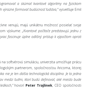
programovať a skúmať kvantové algoritmy na fyzickom
och výrazne formovať budúcnosť ľudstva,“
vysvetľuje Emil
tívne venujú, majú unikátnu možnosť posielať svoje
vojom výskume:
„
Kvantové počítače predstavujú jednu z
iac fascinuje úplne odlišný prístup k výpočtom oproti
 na softvérovú simuláciu, univerzita umožňuje prácu
nologickým partnerom, spoločnosťou Aricoma, ktorej
ka nie je len ďalšia technologická disciplína. Je to jedna
kov medzi ľuďmi, ktorí budú definovať, aké miesto bude
ledkoch,“
hovorí
Peter Trajlinek
, CEO spoločnosti