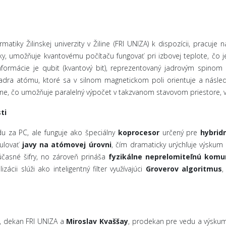
matiky Žilinskej univerzity v Žiline (FRI UNIZA) k dispozícii, pracuje
ky, umožňuje kvantovému počítaču fungovať pri izbovej teplote, č
formácie je qubit (kvantový bit), reprezentovaný jadrovým spinom
dra atómu, ktoré sa v silnom magnetickom poli orientuje a násled
ne, čo umožňuje paralelný výpočet v takzvanom stavovom priestore, v
ti
du za PC, ale funguje ako špeciálny
koprocesor
určený pre
hybrid
mulovať
javy na atómovej úrovni
, čím dramaticky urýchľuje výskum
účasné šifry, no zároveň prináša
fyzikálne neprelomiteľnú komu
izácii slúži ako inteligentný filter využívajúci
Groverov algoritmus
,
, dekan FRI UNIZA a
Miroslav Kvaššay
, prodekan pre vedu a výskum