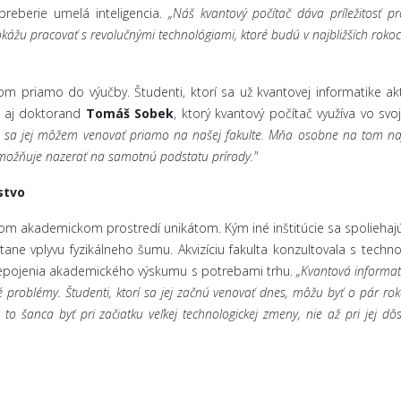
preberie umelá inteligencia.
„Náš kvantový počítač dáva príležitosť 
 dokážu pracovať s revolučnými technológiami, ktoré budú v najbližších rok
om priamo do výučby. Študenti, ktorí sa už kvantovej informatike ak
je aj doktorand
Tomáš Sobek
, ktorý kvantový počítač využíva vo s
že sa jej môžem venovať priamo na našej fakulte. Mňa osobne na tom najv
ožňuje nazerať na samotnú podstatu prírody."
stvo
kom akademickom prostredí unikátom. Kým iné inštitúcie sa spoliehajú
tane vplyvu fyzikálneho šumu. Akvizíciu fakulta konzultovala s tech
prepojenia akademického výskumu s potrebami trhu.
„Kvantová informati
té problémy. Študenti, ktorí sa jej začnú venovať dnes, môžu byť o pár ro
o šanca byť pri začiatku veľkej technologickej zmeny, nie až pri jej dôs