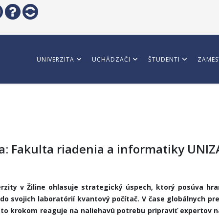
UNIVERZITA
UCHÁDZAČI
ŠTUDENTI
ZAMES
a: Fakulta riadenia a informatiky UNIZ
verzity v Žiline ohlasuje strategický úspech, ktorý posúva hr
o svojich laboratórií kvantový počítač. V čase globálnych p
to krokom reaguje na naliehavú potrebu pripraviť expertov n