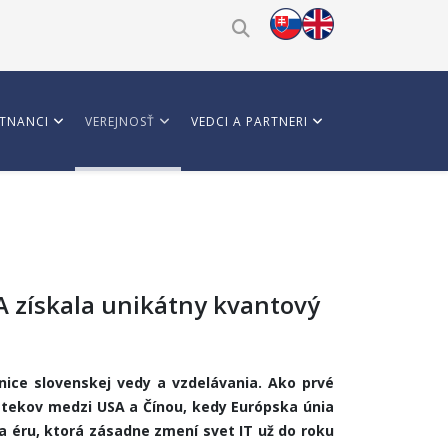
TNANCI
VEREJNOSŤ
VEDCI A PARTNERI
A získala unikátny kvantový
anice slovenskej vedy a vzdelávania. Ako prvé
retekov medzi USA a Čínou, kedy Európska únia
a éru, ktorá zásadne zmení svet IT už do roku