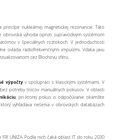
 na princípe nukleárnej magnetickej rezonancie. Táto
o je obrovská výhoda oproti supravodivým systémom
 atómov v špeciálnych roztokoch. V jednoduchosti
ne ovláda rádiofrekvenčnými impulzmi. Vďaka javu
izualizovanom cez Blochovu sféru.
né výpočty
v spolupráci s klasickými systémami. V
 bez potreby tisícov manuálnych pokusov. V oblasti
nikáciu
, pri ktorej pokus o odpočúvanie okamžite
 ktorý vyhľadáva riešenia v obrovských databázach
 FRI UNIZA. Podľa nich čaká oblasť IT do roku 2030