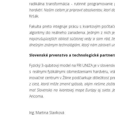
radikálna transformácia - rutinné programovanie 
hardvéri. Naším cieľom je pripraviť absolventov, ktorí
Kršák.
Fakulta preto integruje prácu s kvantovým počítač
algoritmy do reálneho zariadenia. Jedným z nich 
najvzrušujúcejších oblastí súčasnej vedy a som rád, 
dnešným známym technológiám, ktorý nám zároveň um
Slovenské prvenstvo a technologické partner
Fyzický 3-qubitový model na FRI UNIZA je v slovens
s reálnymi fyzikálnymi obmedzeniami hardvéru, vrá
inovačné centrum v Žiline podčiarkuje dôležitosť 
z ciest, ktorá môže zmeniť spôsob, akým riešime zloži
mať Slovensko na kvantovej mape Európy aj sveta. Je t
Aricoma.
Ing. Martina Slavíková