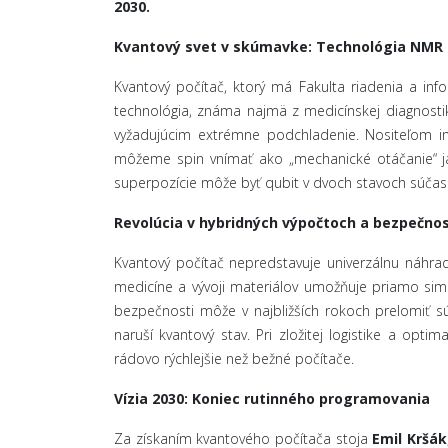
2030.
Kvantový svet v skúmavke: Technológia NMR
Kvantový počítač, ktorý má Fakulta riadenia a infor
technológia, známa najmä z medicínskej diagnosti
vyžadujúcim extrémne podchladenie. Nositeľom in
môžeme spin vnímať ako „mechanické otáčanie“ ja
superpozície môže byť qubit v dvoch stavoch súčas
Revolúcia v hybridných výpočtoch a bezpečnos
Kvantový počítač nepredstavuje univerzálnu náhra
medicíne a vývoji materiálov umožňuje priamo si
bezpečnosti môže v najbližších rokoch prelomiť s
naruší kvantový stav. Pri zložitej logistike a optimal
rádovo rýchlejšie než bežné počítače.
Vízia 2030: Koniec rutinného programovania
Za získaním kvantového počítača stoja
Emil Kršák