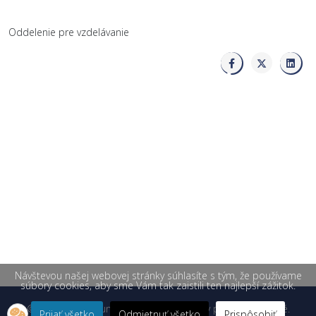
Oddelenie pre vzdelávanie
Návštevou našej webovej stránky súhlasíte s tým, že používame
súbory cookies, aby sme Vám tak zaistili ten najlepší zážitok.
© 2026 Žilinská univerzita v Žiline. Všetky práva vyhradené.
Prijať všetko
Odmietnuť všetko
Prispôsobiť