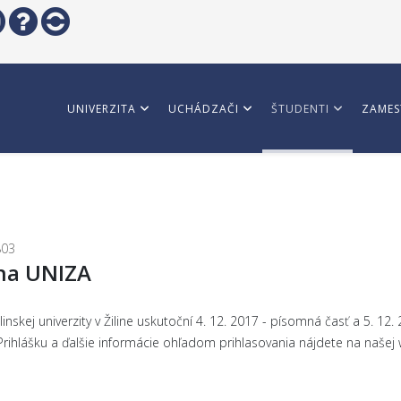
UNIVERZITA
UCHÁDZAČI
ŠTUDENTI
ZAMES
803
 na UNIZA
linskej univerzity v Žiline uskutoční 4. 12. 2017 - písomná časť a 5. 1
 Prihlášku a ďalšie informácie ohľadom prihlasovania nájdete na naše