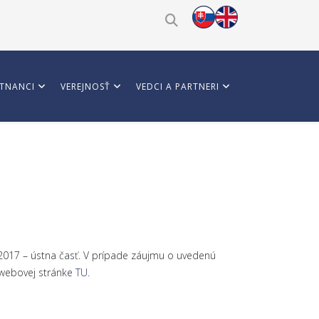
TNANCI
VEREJNOSŤ
VEDCI A PARTNERI
2. 2017 – ústna časť. V prípade záujmu o uvedenú
j webovej stránke
TU
.