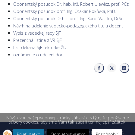
Oponentský posudok Dr. hab. inž. Robert Ulewicz, prof. PCz
Oponentský posudok prof. Ing. Otakar Bokůvka, PhD.
Oponentský posudok Dr.h.c. prof. Ing. Karol Vasilko, DrSc.
Návrh na udelenie vedecko-pedagogického titulu docent
Výpis z vedeckej rady SjF
Prezenčná listina z VR SjF
List dekana SjF rektorke ŽU
oznámenie o udelení doc.
Návštevou našej webovej stránky súhlasíte s tým, že používame
súbory cookies, aby sme Vám tak zaistili ten najlepší zážitok.
© 2026 Žilinská univerzita v Žiline. Všetky práva vyhradené.
Prijať všetko
Odmietnuť všetko
Prispôsobiť