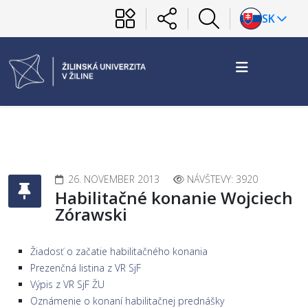
SK
26. NOVEMBER 2013
NÁVŠTEVY: 3920
Habilitačné konanie Wojciech
Zórawski
Žiadosť o začatie habilitačného konania
Prezenčná listina z VR SjF
Výpis z VR SjF ŽU
Oznámenie o konaní habilitačnej prednášky