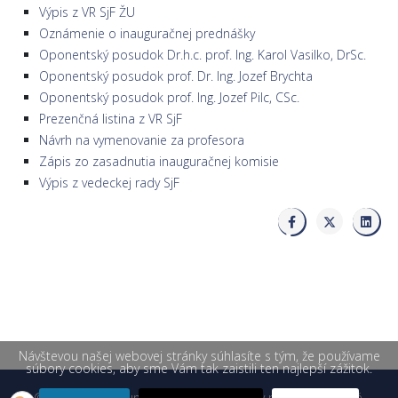
Výpis z VR SjF ŽU
Oznámenie o inauguračnej prednášky
Oponentský posudok Dr.h.c. prof. Ing. Karol Vasilko, DrSc.
Oponentský posudok prof. Dr. Ing. Jozef Brychta
Oponentský posudok prof. Ing. Jozef Pilc, CSc.
Prezenčná listina z VR SjF
Návrh na vymenovanie za profesora
Zápis zo zasadnutia inauguračnej komisie
Výpis z vedeckej rady SjF
Návštevou našej webovej stránky súhlasíte s tým, že používame
súbory cookies, aby sme Vám tak zaistili ten najlepší zážitok.
© 2026 Žilinská univerzita v Žiline. Všetky práva vyhradené.