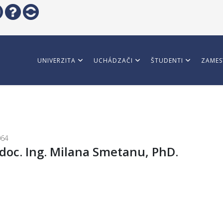
UNIVERZITA
UCHÁDZAČI
ŠTUDENTI
ZAMES
064
oc. Ing. Milana Smetanu, PhD.