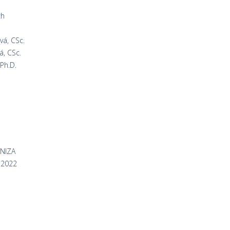
ch
vá, CSc.
á, CSc.
Ph.D.
UNIZA
2.2022