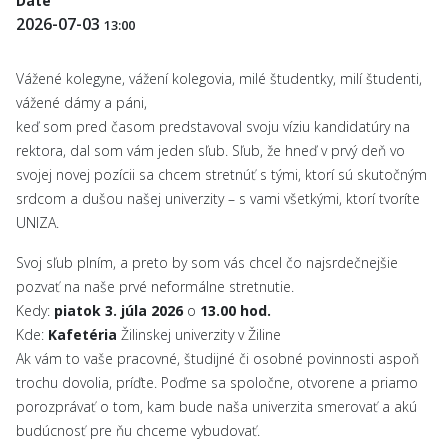
Date
2026-07-03
13:00
Vážené kolegyne, vážení kolegovia, milé študentky, milí študenti,
vážené dámy a páni,
keď som pred časom predstavoval svoju víziu kandidatúry na
rektora, dal som vám jeden sľub. Sľub, že hneď v prvý deň vo
svojej novej pozícii sa chcem stretnúť s tými, ktorí sú skutočným
srdcom a dušou našej univerzity – s vami všetkými, ktorí tvoríte
UNIZA.
Svoj sľub plním, a preto by som vás chcel čo najsrdečnejšie
pozvať na naše prvé neformálne stretnutie.
Kedy:
piatok 3. júla 2026
o
13.00 hod.
Kde:
Kafetéria
Žilinskej univerzity v Žiline
Ak vám to vaše pracovné, študijné či osobné povinnosti aspoň
trochu dovolia, príďte. Poďme sa spoločne, otvorene a priamo
porozprávať o tom, kam bude naša univerzita smerovať a akú
budúcnosť pre ňu chceme vybudovať.