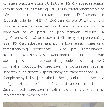
komisie a pracovnej skupiny UNIZA pre HRS4R. Predseda riadiacej
komisie prof. Ing. Jozef Ristvej, PhD., EMBA privítal prítomných/é na
slávnostnom stretnutí k získaniu ocenenia HR Excellence in
Research (ďalej len „HRS4R“). Zdôraznil čo pre UNIZA znamená
získanie ocenenia a zároveň sa komisii i pracovnej skupine
poďakoval za ich prácu pri jeho získavaní. Vedúca HR
Ing. Veronika Kunová predstavila ďalšie kroky v implementačnej
fáze HRS4R a predostrela na pripomienkovanie návrh prieskumu
zamestnaneckej spokojnosti UNIZA pre zamestnancov
a doktorandov UNIZA. Nasledovala široká diskusia k jednotlivým
bodom prieskumu, na základe ktorej, bude prieskum upravený
do finálnej podoby. Po predstavení a odsúhlasení vedením
univerzity bude dotazník sprístupnený pre zamestnancov UNIZA.
Kompletné výsledky aj s návrhmi riešenia, budú predstavené na
kolégiu rektora a sprístupnené zamestnancom na intranete.
Záverom boli predstavené ďalšie kroky a úlohy v rámci
implementácie Akčného plánu.