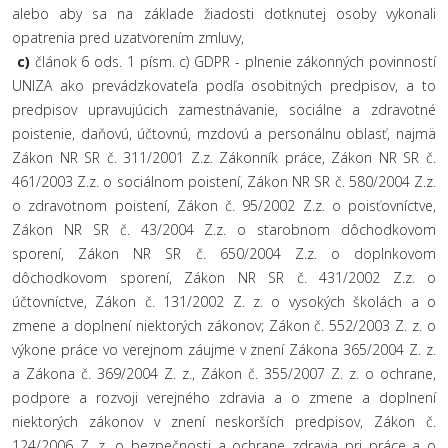
alebo aby sa na základe žiadosti dotknutej osoby vykonali
opatrenia pred uzatvorením zmluvy,
c)
článok 6 ods. 1 písm. c) GDPR - plnenie zákonných povinností
UNIZA ako prevádzkovateľa podľa osobitných predpisov, a to
predpisov upravujúcich zamestnávanie, sociálne a zdravotné
poistenie, daňovú, účtovnú, mzdovú a personálnu oblasť, najmä
Zákon NR SR č. 311/2001 Z.z. Zákonník práce, Zákon NR SR č.
461/2003 Z.z. o sociálnom poistení, Zákon NR SR č. 580/2004 Z.z.
o zdravotnom poistení, Zákon č. 95/2002 Z.z. o poisťovníctve,
Zákon NR SR č. 43/2004 Z.z. o starobnom dôchodkovom
sporení, Zákon NR SR č. 650/2004 Z.z. o doplnkovom
dôchodkovom sporení, Zákon NR SR č. 431/2002 Z.z. o
účtovníctve, Zákon č. 131/2002 Z. z. o vysokých školách a o
zmene a doplnení niektorých zákonov; Zákon č. 552/2003 Z. z. o
výkone práce vo verejnom záujme v znení Zákona 365/2004 Z. z.
a Zákona č. 369/2004 Z. z., Zákon č. 355/2007 Z. z. o ochrane,
podpore a rozvoji verejného zdravia a o zmene a doplnení
niektorých zákonov v znení neskorších predpisov, Zákon č.
124/2006 Z. z. o bezpečnosti a ochrane zdravia pri práce a o