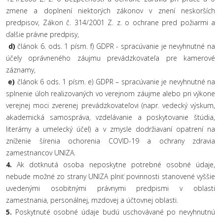
zmene a doplnení niektorých zákonov v znení neskorších
predpisov, Zákon č. 314/2001 Z. z. o ochrane pred požiarmi a
ďalšie právne predpisy,
d)
článok 6. ods. 1 písm. f) GDPR - spracúvanie je nevyhnutné na
účely oprávneného záujmu prevádzkovateľa pre kamerové
záznamy,
e)
článok 6 ods. 1 písm. e) GDPR – spracúvanie je nevyhnutné na
splnenie úloh realizovaných vo verejnom záujme alebo pri výkone
verejnej moci zverenej prevádzkovateľovi (napr. vedecký výskum,
akademická samospráva, vzdelávanie a poskytovanie štúdia,
literárny a umelecký účel) a v zmysle dodržiavaní opatrení na
zníženie šírenia ochorenia COVID-19 a ochrany zdravia
zamestnancov UNIZA.
4.
Ak dotknutá osoba neposkytne potrebné osobné údaje,
nebude možné zo strany UNIZA plniť povinnosti stanovené vyššie
uvedenými osobitnými právnymi predpismi v oblasti
zamestnania, personálnej, mzdovej a účtovnej oblasti.
5.
Poskytnuté osobné údaje budú uschovávané po nevyhnutnú