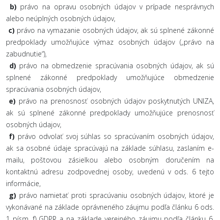
b)
právo na opravu osobných údajov v prípade nesprávnych
alebo neúplných osobných údajov,
c)
právo na vymazanie osobných údajov, ak sú splnené zákonné
predpoklady umožňujúce výmaz osobných údajov („právo na
zabudnutie“),
d)
právo na obmedzenie spracúvania osobných údajov, ak sú
splnené zákonné predpoklady umožňujúce obmedzenie
spracúvania osobných údajov,
e)
právo na prenosnosť osobných údajov poskytnutých UNIZA,
ak sú splnené zákonné predpoklady umožňujúce prenosnosť
osobných údajov,
f)
právo odvolať svoj súhlas so spracúvaním osobných údajov,
ak sa osobné údaje spracúvajú na základe súhlasu, zaslaním e-
mailu, poštovou zásielkou alebo osobným doručením na
kontaktnú adresu zodpovednej osoby, uvedenú v ods. 6 tejto
informácie,
g)
právo namietať proti spracúvaniu osobných údajov, ktoré je
vykonávané na základe oprávneného záujmu podľa článku 6 ods.
1 písm. f) GDPR a na základe verejného záujmu podľa článku 6,