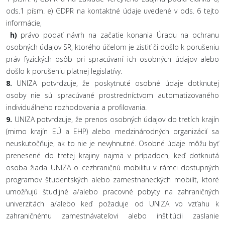
ods.1 písm. e) GDPR na kontaktné údaje uvedené v ods. 6 tejto
informácie,
h)
právo podať návrh na začatie konania Úradu na ochranu
osobných údajov SR, ktorého účelom je zistiť či došlo k porušeniu
práv fyzických osôb pri spracúvaní ich osobných údajov alebo
došlo k porušeniu platnej legislatívy.
8.
UNIZA potvrdzuje, že poskytnuté osobné údaje dotknutej
osoby nie sú spracúvané prostredníctvom automatizovaného
individuálneho rozhodovania a profilovania.
9.
UNIZA potvrdzuje, že prenos osobných údajov do tretích krajín
(mimo krajín EÚ a EHP) alebo medzinárodných organizácií sa
neuskutočňuje, ak to nie je nevyhnutné. Osobné údaje môžu byť
prenesené do tretej krajiny najmä v prípadoch, keď dotknutá
osoba žiada UNIZA o cezhraničnú mobilitu v rámci dostupných
programov študentských alebo zamestnaneckých mobilít, ktoré
umožňujú študijné a/alebo pracovné pobyty na zahraničných
univerzitách a/alebo keď požaduje od UNIZA vo vzťahu k
zahraničnému zamestnávateľovi alebo inštitúcii zaslanie