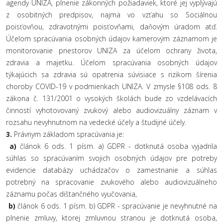
agendy UNIZA, plnenie zákonných požiadaviek, ktoré jej vyplývajú
z osobitných predpisov, najmä vo vzťahu so Sociálnou
poisťovňou, zdravotnými poisťovňami, daňovým úradom atď.
Účelom spracúvania osobných údajov kamerovým záznamom je
monitorovanie priestorov UNIZA za účelom ochrany života,
zdravia a majetku. Účelom spracúvania osobných údajov
týkajúcich sa zdravia sú opatrenia súvisiace s rizikom šírenia
choroby COVID-19 v podmienkach UNIZA. V zmysle §108 ods. 8
zákona č. 131/2001 o vysokých školách bude zo vzdelávacích
činností vyhotovovaný zvukový alebo audiovizuálny záznam v
rozsahu nevyhnutnom na vedecké účely a študijné účely.
3.
Právnym základom spracúvania je:
a)
článok 6 ods. 1 písm. a) GDPR - dotknutá osoba vyjadrila
súhlas so spracúvaním svojich osobných údajov pre potreby
evidencie databázy uchádzačov o zamestnanie a súhlas
potrebný na spracovanie zvukového alebo audiovizuálneho
záznamu počas dištančného vyučovania,
b)
článok 6 ods. 1 písm. b) GDPR - spracúvanie je nevyhnutné na
plnenie zmluvy, ktorej zmluvnou stranou je dotknutá osoba,