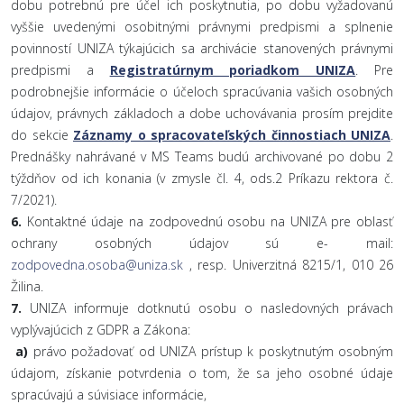
dobu potrebnú pre účel ich poskytnutia, po dobu vyžadovanú
vyššie uvedenými osobitnými právnymi predpismi a splnenie
povinností UNIZA týkajúcich sa archivácie stanovených právnymi
predpismi a
Registratúrnym poriadkom UNIZA
. Pre
podrobnejšie informácie o účeloch spracúvania vašich osobných
údajov, právnych základoch a dobe uchovávania prosím prejdite
do sekcie
Záznamy o spracovateľských činnostiach UNIZA
.
Prednášky nahrávané v MS Teams budú archivované po dobu 2
týždňov od ich konania (v zmysle čl. 4, ods.2 Príkazu rektora č.
7/2021).
6.
Kontaktné údaje na zodpovednú osobu na UNIZA pre oblasť
ochrany osobných údajov sú e- mail:
zodpovedna.osoba@uniza.sk
, resp. Univerzitná 8215/1, 010 26
Žilina.
7.
UNIZA informuje dotknutú osobu o nasledovných právach
vyplývajúcich z GDPR a Zákona:
a)
právo požadovať od UNIZA prístup k poskytnutým osobným
údajom, získanie potvrdenia o tom, že sa jeho osobné údaje
spracúvajú a súvisiace informácie,