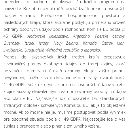
potvrdenia o riadnom absolvovaní študijného programu na
univerzite. Bez obmedzení môže dochádzať k prenosu osobných
údajov v rámci Európskeho hospodárskeho priestoru a
nasledovných krajín, ktoré aktuálne poskytujú primeranú úroveň
ochrany osobných údajov podľa rozhodnutí Komisie EÚ podľa čl.
45 GDPR:
Andorrské kniežatstvo, Argentína, Faerské ostrovy,
Guernsey, Izrael, Jersey, Nový Zéland, Kanada, Ostrov Man,
Švajčiarsko, Uruguajská východná republika a Japonsko
.
Prenos do akýchkoľvek iných tretích krajín predstavuje
cezhraničný prenos osobných údajov do tretej krajiny, ktorá
nezaručuje primeranú úroveň ochrany. Ak je takýto prenos
nevyhnutný, snažíme sa o dosiahnutie primeraných záruk podľa
čl. 46 GDPR, vďaka ktorým je príjemca osobných údajov v tretej
krajine viazaný ekvivalentným režimom ochrany osobných údajov
ako platí v EÚ. Najčastejšie ide o uzavretie tzv. štandardných
zmluvných doložiek schválených Komisiou EÚ, ak je to objektívne
možné. Ak to možné nie je, musíme postupovať podľa výnimiek
pre osobitné situácie podľa čl. 49 GDPR. Najčastejšie ide o Váš
súhlas s prenosom alebo plnenie zmluvného vzťahu.