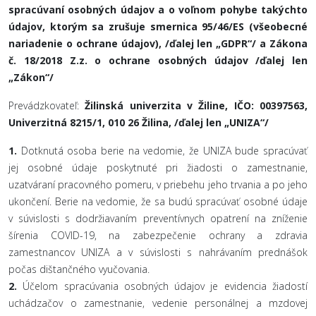
spracúvaní osobných údajov a o voľnom pohybe takýchto
údajov, ktorým sa zrušuje smernica 95/46/ES (všeobecné
nariadenie o ochrane údajov), /ďalej len „GDPR“/ a Zákona
č. 18/2018 Z.z. o ochrane osobných údajov /ďalej len
„Zákon“/
Prevádzkovateľ:
Žilinská univerzita v Žiline, IČO: 00397563,
Univerzitná 8215/1, 010 26 Žilina, /ďalej len „UNIZA“/
1.
Dotknutá osoba berie na vedomie, že UNIZA bude spracúvať
jej osobné údaje poskytnuté pri žiadosti o zamestnanie,
uzatváraní pracovného pomeru, v priebehu jeho trvania a po jeho
ukončení. Berie na vedomie, že sa budú spracúvať osobné údaje
v súvislosti s dodržiavaním preventívnych opatrení na zníženie
šírenia COVID-19, na zabezpečenie ochrany a zdravia
zamestnancov UNIZA a v súvislosti s nahrávaním prednášok
počas dištančného vyučovania.
2.
Účelom spracúvania osobných údajov je evidencia žiadostí
uchádzačov o zamestnanie, vedenie personálnej a mzdovej