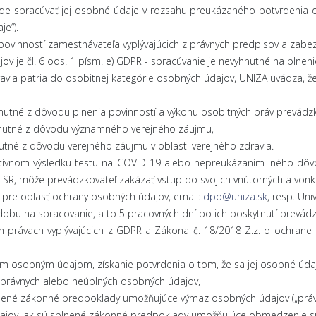
e spracúvať jej osobné údaje v rozsahu preukázaného potvrdenia o
je“).
ovinností zamestnávateľa vyplývajúcich z právnych predpisov a zabe
je čl. 6 ods. 1 písm. e) GDPR - spracúvanie je nevyhnutné na plneni
via patria do osobitnej kategórie osobných údajov, UNIZA uvádza, že
yhnutné z dôvodu plnenia povinností a výkonu osobitných práv prevádz
vyhnutné z dôvodu významného verejného záujmu,
nutné z dôvodu verejného záujmu v oblasti verejného zdravia.
ívnom výsledku testu na COVID-19 alebo nepreukázaním iného dôvod
Z SR, môže prevádzkovateľ zakázať vstup do svojich vnútorných a vonk
re oblasť ochrany osobných údajov, email:
dpo@uniza.sk
, resp. Uni
u na spracovanie, a to 5 pracovných dní po ich poskytnutí prevádzk
 právach vyplývajúcich z GDPR a Zákona č. 18/2018 Z.z. o ochrane
 osobným údajom, získanie potvrdenia o tom, že sa jej osobné údaje
správnych alebo neúplných osobných údajov,
nené zákonné predpoklady umožňujúce výmaz osobných údajov („právo
jov, ak sú splnené zákonné predpoklady umožňujúce obmedzenie sp