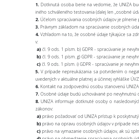
1.
Dotknutá osoba berie na vedomie, že UNIZA bud
iného schváleného testovania (ďalej len „osobné úda
2.
Účelom spracúvania osobných údajov je plnenie p
3.
Právnym základom na spracúvanie osobných údajov 
4.
Vzhľadom na to, že osobné údaje týkajúce sa zdra
v:
a)
čl. 9 ods. 1 písm. b) GDPR - spracúvanie je nev
b)
čl. 9 ods. 1 písm. g) GDPR - spracúvanie je ne
c)
čl. 9 ods. 1 písm. i) GDPR - spracúvanie je nevyh
5.
V prípade nepreukázania sa potvrdením o negat
uvedených v aktuálne platnej a účinnej vyhláške ÚV
6.
Kontakt na zodpovednú osobu stanovenú UNIZA p
7.
Osobné údaje budú uchovávané po nevyhnutnú dob
8.
UNIZA informuje dotknuté osoby o nasledovných
zákonov:
a)
právo požadovať od UNIZA prístup k poskytnutým
b)
právo na opravu osobných údajov v prípade ne
c)
právo na vymazanie osobných údajov, ak sú spl
d)
právo na obmedzenie spracúvania osobných úda