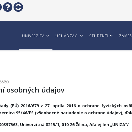
UNIVERZITA
UCHÁDZAČI
ŠTUDENTI
ZAMES
8560
ní osobných údajov
dy (EÚ) 2016/679 z 27. apríla 2016 o ochrane fyzických os
ernica 95/46/ES (všeobecné nariadenie o ochrane údajov), ďal
 00397563, Univerzitná 8215/1, 010 26 Žilina, /ďalej len „UNIZA“/