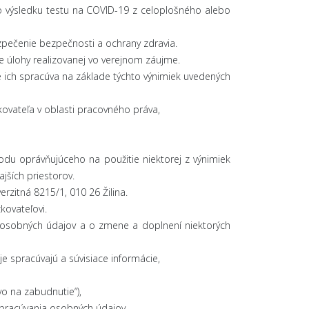
 výsledku testu na COVID-19 z celoplošného alebo
zpečenie bezpečnosti a ochrany zdravia.
e úlohy realizovanej vo verejnom záujme.
 ich spracúva na základe týchto výnimiek uvedených
kovateľa v oblasti pracovného práva,
u oprávňujúceho na použitie niektorej z výnimiek
ajších priestorov.
verzitná 8215/1, 010 26 Žilina.
ovateľovi.
 osobných údajov a o zmene a doplnení niektorých
 spracúvajú a súvisiace informácie,
 na zabudnutie“),
racúvania osobných údajov,