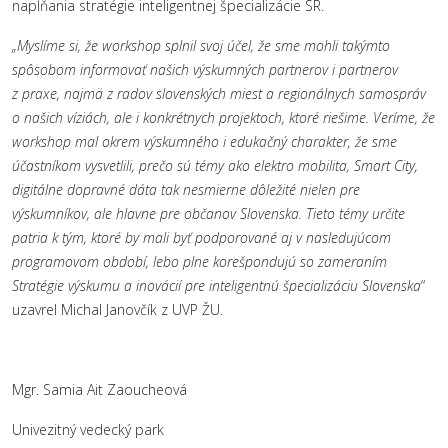
napĺňania stratégie inteligentnej špecializácie SR.
„Myslíme si, že workshop splnil svoj účel, že sme mohli takýmto
spôsobom informovať našich výskumných partnerov i partnerov
z praxe, najmä z radov slovenských miest a regionálnych samospráv
o našich víziách, ale i konkrétnych projektoch, ktoré riešime. Veríme, že
workshop mal okrem výskumného i edukačný charakter, že sme
účastníkom vysvetlili, prečo sú témy ako elektro mobilita, Smart City,
digitálne dopravné dáta tak nesmierne dôležité nielen pre
výskumníkov, ale hlavne pre občanov Slovenska. Tieto témy určite
patria k tým, ktoré by mali byť podporované aj v nasledujúcom
programovom období, lebo plne korešpondujú so zameraním
Stratégie výskumu a inovácií pre inteligentnú špecializáciu Slovenska
“
uzavrel Michal Janovčík z UVP ŽU.
Mgr. Samia Ait Zaoucheová
Univezitný vedecký park