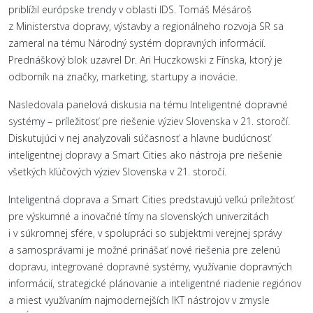
priblížil európske trendy v oblasti IDS. Tomáš Mésároš
z Ministerstva dopravy, výstavby a regionálneho rozvoja SR sa
zameral na tému Národný systém dopravných informácií.
Prednáškový blok uzavrel Dr. Ari Huczkowski z Fínska, ktorý je
odborník na značky, marketing, startupy a inovácie.
Nasledovala panelová diskusia na tému Inteligentné dopravné
systémy – príležitosť pre riešenie výziev Slovenska v 21. storočí.
Diskutujúci v nej analyzovali súčasnosť a hlavne budúcnosť
inteligentnej dopravy a Smart Cities ako nástroja pre riešenie
všetkých kľúčových výziev Slovenska v 21. storočí.
Inteligentná doprava a Smart Cities predstavujú veľkú príležitosť
pre výskumné a inovačné tímy na slovenských univerzitách
i v súkromnej sfére, v spolupráci so subjektmi verejnej správy
a samosprávami je možné prinášať nové riešenia pre zelenú
dopravu, integrované dopravné systémy, využívanie dopravných
informácií, strategické plánovanie a inteligentné riadenie regiónov
a miest využívaním najmodernejších IKT nástrojov v zmysle