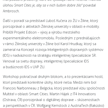
úlohou Smart Cities je, aby sa v nich ľuďom dobre žilo“
povedal
Ambrosch.
Ďalší v poradí sa predstavil Ľuboš Kučera zo ŽU v Žiline, ktorý
porozprával o aktivitách Žilinskej univerzity v oblasti e-mobility.
Priblížil Projekt Edison – vývoj a výrobu mestského
experimentálneho elektromobilu. Posledným z prednášajúcich
v rámci Žilinskej univerzity v Žiline bol Karol Hrudkay, ktorý sa
zameral na Koncept rozvoja Inteligentných dopravných systémov
(IDS) v nadväznosti na stratégiu inteligentnej špecializácie SR.
Venoval sa svetu dopravy, inteligentnej špecializácie IDS
a budúcnosti IDS v UVP ŽU.
Workshop pokračoval druhým blokom, a to prezentáciami hostí,
ktorí predstavili konkrétne úlohy, ktoré riešia. Medzi nimi bol
Francois Narbonneau z Belgicka, ktorý predstavil víziu spoločnosti
Multitel v oblasti Smart Cities. Martin Hájek z IT4 Innovations
(Ostrava, ČR) porozprával o digitálnej doprave – skúsenostiach
a perspektívach v ČR. Wolfgang Kernstock z AustriaTech (Rakúsko)