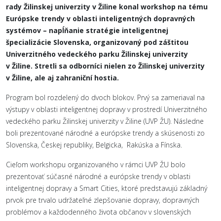
rady Žilinskej univerzity v Žiline konal workshop na tému
Európske trendy v oblasti inteligentných dopravných
systémov – napĺňanie stratégie inteligentnej
špecializácie Slovenska, organizovaný pod záštitou
Univerzitného vedeckého parku Žilinskej univerzity
v Žiline. Stretli sa odborníci nielen zo Žilinskej univerzity
v Žiline, ale aj zahraniční hostia.
Program bol rozdelený do dvoch blokov. Prvý sa zameriaval na
výstupy v oblasti inteligentnej dopravy v prostredí Univerzitného
vedeckého parku Žilinskej univerzity v Žiline (UVP ŽU). Následne
boli prezentované národné a európske trendy a skúsenosti zo
Slovenska, Českej republiky, Belgicka, Rakúska a Fínska.
Cieľom workshopu organizovaného v rámci UVP ŽU bolo
prezentovať súčasné národné a európske trendy v oblasti
inteligentnej dopravy a Smart Cities, ktoré predstavujú základný
prvok pre trvalo udržateľné zlepšovanie dopravy, dopravných
problémov a každodenného života občanov v slovenských