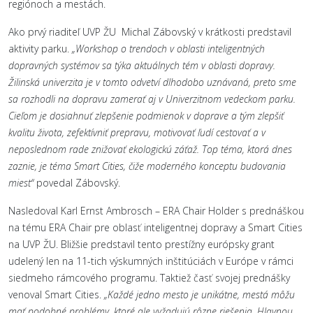
regiónoch a mestách.
Ako prvý riaditeľ UVP ŽU Michal Zábovský v krátkosti predstavil
aktivity parku.
„Workshop o trendoch v oblasti inteligentných
dopravných systémov sa týka aktuálnych tém v oblasti dopravy.
Žilinská univerzita je v tomto odvetví dlhodobo uznávaná, preto sme
sa rozhodli na dopravu zamerať aj v Univerzitnom vedeckom parku.
Cieľom je dosiahnuť zlepšenie podmienok v doprave a tým zlepšiť
kvalitu života, zefektívniť prepravu, motivovať ľudí cestovať a v
neposlednom rade znižovať ekologickú záťaž. Top téma, ktorá dnes
zaznie, je téma Smart Cities, čiže moderného konceptu budovania
miest“
povedal Zábovský.
Nasledoval Karl Ernst Ambrosch – ERA Chair Holder s prednáškou
na tému ERA Chair pre oblasť inteligentnej dopravy a Smart Cities
na UVP ŽU. Bližšie predstavil tento prestížny európsky grant
udelený len na 11-tich výskumných inštitúciách v Európe v rámci
siedmeho rámcového programu. Taktiež časť svojej prednášky
venoval Smart Cities.
„Každé jedno mesto je unikátne, mestá môžu
mať podobné problémy, ktoré ale vyžadujú rôzne riešenia. Hlavnou