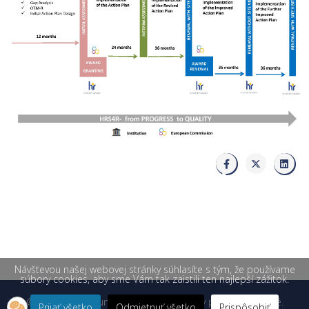
Návštevou našej webovej stránky súhlasíte s tým, že používame
súbory cookies, aby sme Vám tak zaistili ten najlepší zážitok.
© 2026 Žilinská univerzita v Žiline. Všetky práva vyhradené.
Prijať všetko
Odmietnuť všetko
Prispôsobiť