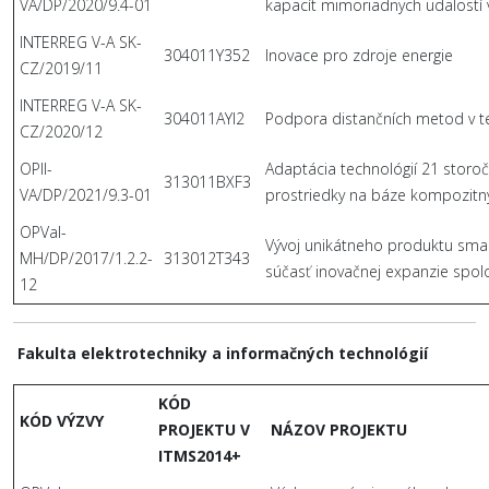
VA/DP/2020/9.4-01
kapacít mimoriadnych udalostí
INTERREG V-A SK-
304011Y352
Inovace pro zdroje energie
CZ/2019/11
INTERREG V-A SK-
304011AYI2
Podpora distančních metod v t
CZ/2020/12
OPII-
Adaptácia technológií 21 stor
313011BXF3
VA/DP/2021/9.3-01
prostriedky na báze kompozitn
OPVaI-
Vývoj unikátneho produktu sma
MH/DP/2017/1.2.2-
313012T343
súčasť inovačnej expanzie spol
12
Fakulta elektrotechniky a informačných technológií
KÓD
KÓD VÝZVY
PROJEKTU V
NÁZOV PROJEKTU
ITMS2014+