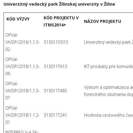
Univerzitný vedecký park Žilinskej univerzity v Žiline
KÓD PROJEKTU V
KÓD VÝZVY
NÁZOV PROJEKTU
ITMS2014+
OPVaI-
VA/DP/2016/1.1.3-
313011D013
Univerzitný vedecký park Žil
02
OPVaI-
VA/DP/2018/1.1.3-
313011T413
IKT produkty pre komunik
06
OPVaI-
Výskum a optimalizácia a
VA/DP/2018/1.1.3-
313011T485
forenzného skúmania do
07
OPVaI-
VA/DP/2018/1.1.2-
313011T241
Hodnota cestovného času
01
INTERREG V-A SK-