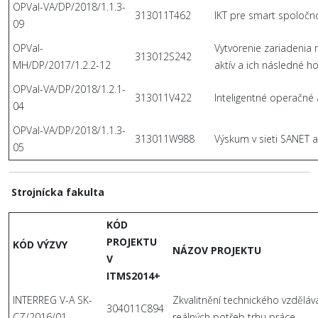
OPVaI-VA/DP/2018/1.1.3-
313011T462
IKT pre smart spoločn
09
OPVaI-
Vytvorenie zariadenia
313012S242
MH/DP/2017/1.2.2-12
aktív a ich následné
OPVaI-VA/DP/2018/1.2.1-
313011V422
Inteligentné operačné
04
OPVaI-VA/DP/2018/1.1.3-
313011W988
Výskum v sieti SANET a 
05
Strojnícka fakulta
KÓD
PROJEKTU
KÓD VÝZVY
NÁZOV PROJEKTU
V
ITMS2014+
INTERREG V-A SK-
Zkvalitnění technického vzdělává
304011C894
CZ/2016/01
reálných potřeb trhu práce