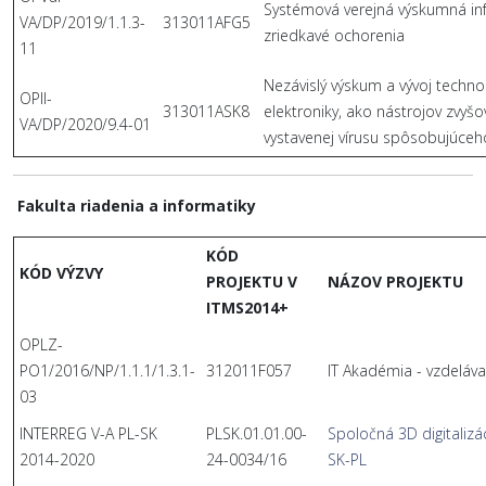
Systémová verejná výskumná inf
VA/DP/2019/1.1.3-
313011AFG5
zriedkavé ochorenia
11
Nezávislý výskum a vývoj techno
OPII-
313011ASK8
elektroniky, ako nástrojov zvyš
VA/DP/2020/9.4-01
vystavenej vírusu spôsobujúce
Fakulta riadenia a informatiky
KÓD
KÓD VÝZVY
PROJEKTU V
NÁZOV PROJEKTU
ITMS2014+
OPLZ-
PO1/2016/NP/1.1.1/1.3.1-
312011F057
IT Akadémia - vzdeláva
03
INTERREG V-A PL-SK
PLSK.01.01.00-
Spoločná 3D digitalizá
2014-2020
24-0034/16
SK-PL