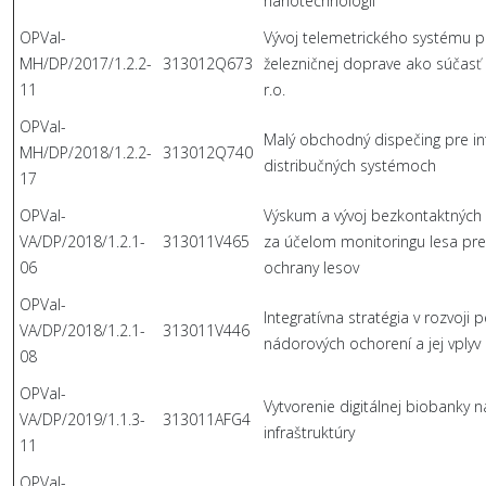
nanotechnológií
OPVaI-
Vývoj telemetrického systému p
MH/DP/2017/1.2.2-
313012Q673
železničnej doprave ako súčasť 
11
r.o.
OPVaI-
Malý obchodný dispečing pre in
MH/DP/2018/1.2.2-
313012Q740
distribučných systémoch
17
OPVaI-
Výskum a vývoj bezkontaktných
VA/DP/2018/1.2.1-
313011V465
za účelom monitoringu lesa pre
06
ochrany lesov
OPVaI-
Integratívna stratégia v rozvoj
VA/DP/2018/1.2.1-
313011V446
nádorových ochorení a jej vplyv 
08
OPVaI-
Vytvorenie digitálnej biobanky
VA/DP/2019/1.1.3-
313011AFG4
infraštruktúry
11
OPVaI-