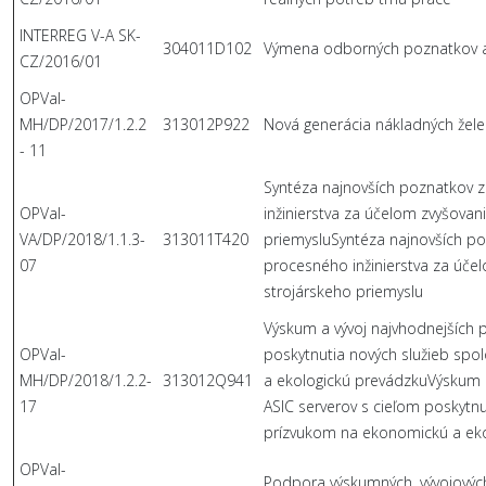
INTERREG V-A SK-
304011D102
Výmena odborných poznatkov a 
CZ/2016/01
OPVaI-
MH/DP/2017/1.2.2
313012P922
Nová generácia nákladných želez
- 11
Syntéza najnovších poznatkov 
OPVaI-
inžinierstva za účelom zvyšovan
VA/DP/2018/1.1.3-
313011T420
priemysluSyntéza najnovších po
07
procesného inžinierstva za úče
strojárskeho priemyslu
Výskum a vývoj najvhodnejších 
OPVaI-
poskytnutia nových služieb spo
MH/DP/2018/1.2.2-
313012Q941
a ekologickú prevádzkuVýskum 
17
ASIC serverov s cieľom poskytnut
prízvukom na ekonomickú a eko
OPVaI-
Podpora výskumných, vývojovýc