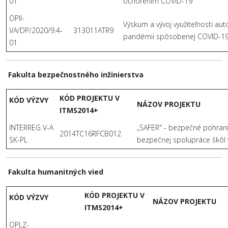
01
ochorením COVID-19
OPII-
Výskum a vývoj využiteľnosti aut
VA/DP/2020/9.4-
313011ATR9
pandémii spôsobenej COVID-1
01
Fakulta bezpečnostného inžinierstva
KÓD PROJEKTU V
KÓD VÝZVY
NÁZOV PROJEKTU
ITMS2014+
INTERREG V-A
„SAFER" - bezpečné pohranič
2014TC16RFCB012
SK-PL
bezpečnej spolupráce škôl 
Fakulta humanitných vied
KÓD PROJEKTU V
KÓD VÝZVY
NÁZOV PROJEKTU
ITMS2014+
OPLZ-