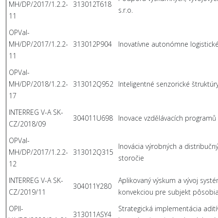
MH/DP/2017/1.2.2-
313012T618
s.r.o.
11
OPVaI-
MH/DP/2017/1.2.2-
313012P904
Inovatívne autonómne logistické
11
OPVaI-
MH/DP/2018/1.2.2-
313012Q952
Inteligentné senzorické štrukt
17
INTERREG V-A SK-
304011U698
Inovace vzdělávacích programů v
CZ/2018/09
OPVaI-
Inovácia výrobných a distribučnýc
MH/DP/2017/1.2.2-
313012Q315
storočie
12
INTERREG V-A SK-
Aplikovaný výskum a vývoj syst
304011Y280
CZ/2019/11
konvekciou pre subjekt pôsobia
OPII-
Strategická implementácia adití
313011ASY4