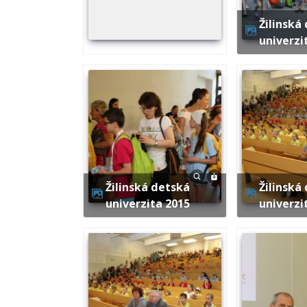
Žilinská detská
univerzi
Žilinská detská
Žilinská detská
univerzita 2015
univerzi