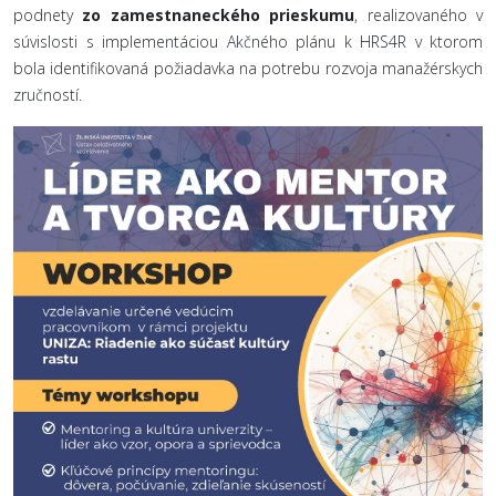
podnety
zo zamestnaneckého prieskumu
, realizovaného v
súvislosti s implementáciou Akčného plánu k HRS4R v ktorom
bola identifikovaná požiadavka na potrebu rozvoja manažérskych
zručností.