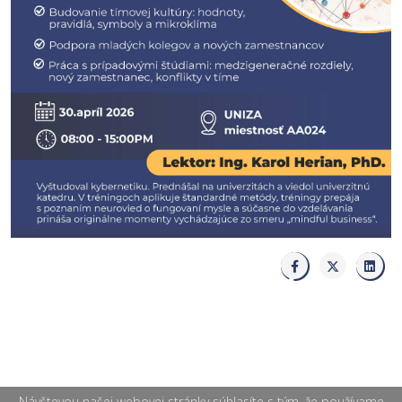
Návštevou našej webovej stránky súhlasíte s tým, že používame