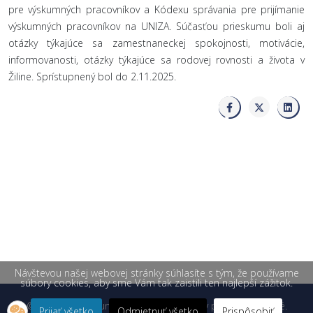
pre výskumných pracovníkov a Kódexu správania pre prijímanie
výskumných pracovníkov na UNIZA. Súčasťou prieskumu boli aj
otázky týkajúce sa zamestnaneckej spokojnosti, motivácie,
informovanosti, otázky týkajúce sa rodovej rovnosti a života v
Žiline. Sprístupnený bol do 2.11.2025.
Návštevou našej webovej stránky súhlasíte s tým, že používame
súbory cookies, aby sme Vám tak zaistili ten najlepší zážitok.
© 2026 Žilinská univerzita v Žiline. Všetky práva vyhradené.
Prijať všetko
Odmietnuť všetko
Prispôsobiť